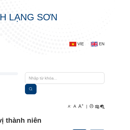
NH LẠNG SƠN
VIE
EN
+
A
-
A
|
A
ị thành niên