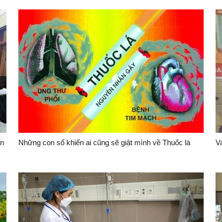
̉n
Những con số khiến ai cũng sẽ giật mình về Thuốc lá
Va