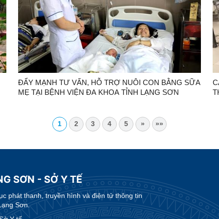
ĐẨY MẠNH TƯ VẤN, HỖ TRỢ NUÔI CON BẰNG SỮA
C
MẸ TẠI BỆNH VIỆN ĐA KHOA TỈNH LẠNG SƠN
T
1
2
3
4
5
»
»»
G SƠN - SỞ Y TẾ
 phát thanh, truyền hình và điện tử thông tin
Lạng Sơn.
Sở Y tế