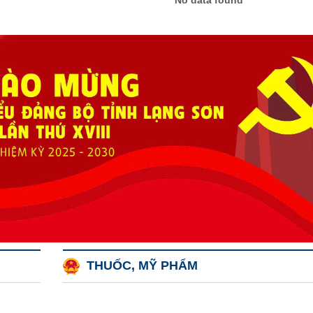
No data found
THUỐC, MỸ PHẨM