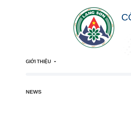
C
GIỚI THIỆU
Giới Thiệu Chung
NEWS
Cơ Cấu Tổ Chức
Liên hệ
Lịch sử hình thành