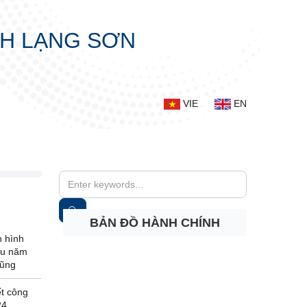
NH LẠNG SƠN
VIE
EN
BẢN ĐỒ HÀNH CHÍNH
h hình
ầu năm
Lũng
ết công
24