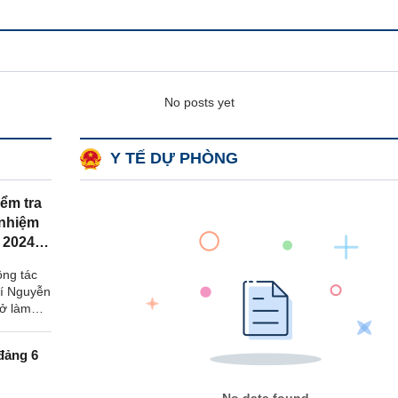
No posts yet
Y TẾ DỰ PHÒNG
ểm tra
 nhiệm
 2024
ông tác
hí Nguyễn
ở làm
ểm tra
ệm vụ 6
đảng 6
g tâm Y
..