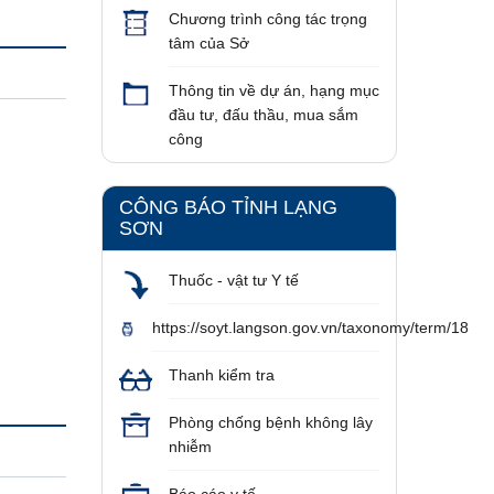
Chương trình công tác trọng
tâm của Sở
Thông tin về dự án, hạng mục
đầu tư, đấu thầu, mua sắm
công
CÔNG BÁO TỈNH LẠNG
SƠN
Thuốc - vật tư Y tế
https://soyt.langson.gov.vn/taxonomy/term/18
Thanh kiểm tra
Phòng chống bệnh không lây
nhiễm
Báo cáo y tế