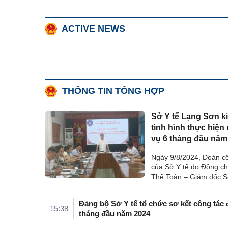
ACTIVE NEWS
THÔNG TIN TỔNG HỢP
Sở Y tế Lạng Sơn ki
tình hình thực hiện
vụ 6 tháng đầu năm
tại ...
Ngày 9/8/2024, Đoàn c
của Sở Y tế do Đồng c
Thế Toàn – Giám đốc S
Trưởng đoàn đã đến ki
tình hình thực hiện nhi
Đảng bộ Sở Y tế tổ chức sơ kết công tác 
tháng đầu năm tại Trun
15:38
tháng đầu năm 2024
tế Hữu Lũng.Giám đốc .