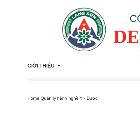
C
DE
GIỚI THIỆU
Giới Thiệu Chung
Home
Quản lý hành nghề Y - Dược
Cơ Cấu Tổ Chức
Liên hệ
Lịch sử hình thành