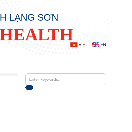
NH LẠNG SƠN
 HEALTH
VIE
EN