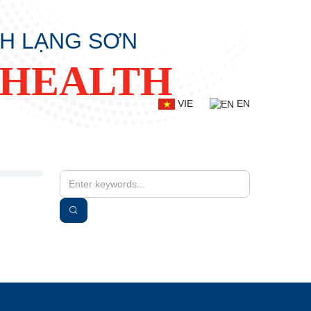
NH LẠNG SƠN
 HEALTH
VIE
EN