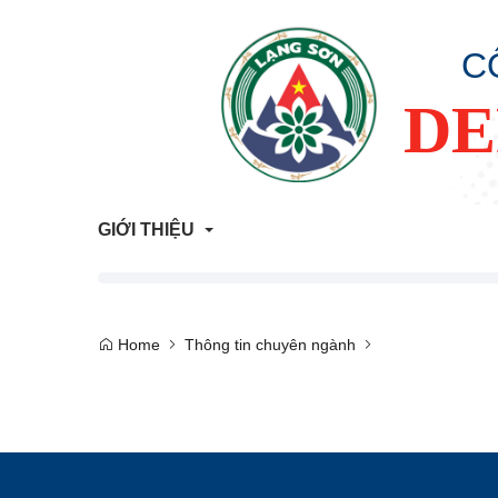
C
DE
GIỚI THIỆU
Giới Thiệu Chung
Home
Thông tin chuyên ngành
Cơ Cấu Tổ Chức
Liên hệ
Lịch sử hình thành